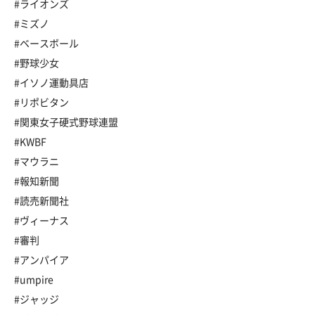
#ライオンズ
#ミズノ
#ベースボール
#野球少女
#イソノ運動具店
#リポビタン
#関東女子硬式野球連盟
#KWBF
#マウラニ
#報知新聞
#読売新聞社
#ヴィーナス
#審判
#アンパイア
#umpire
#ジャッジ