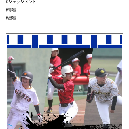
#ジャッジメント
#球審
#塁審