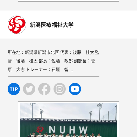
新潟医療福祉大学
所在地：新潟県新潟市北区 代表：後藤 桂太 監
督：後藤 桂太 部長：佐藤 敏郎 副部長：菅
原 大志 トレーナー：石垣 智 ...