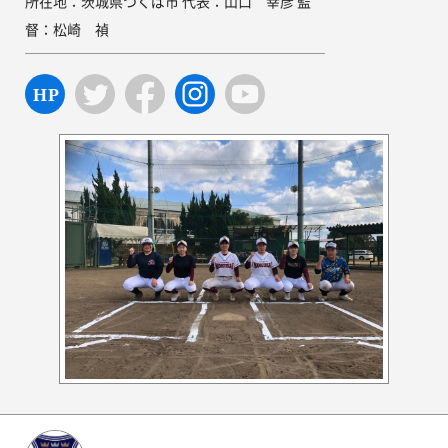
所在地：茨城県つくば市 代表：山口 幸彦 監
督：松崎 禎