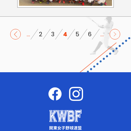
...
2
3
4
5
6
...