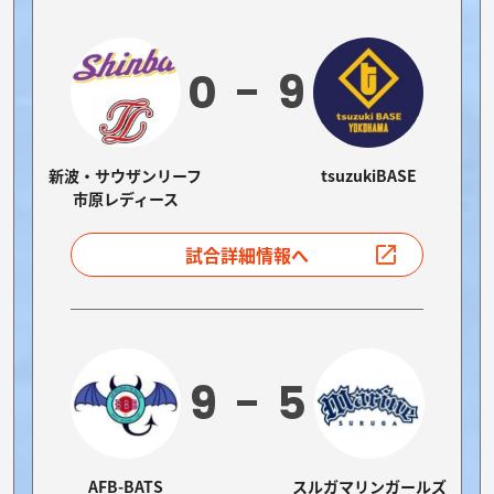
0
9
新波・サウザンリーフ
tsuzukiBASE
市原レディース
試合詳細情報へ
9
5
AFB-BATS
スルガマリンガールズ