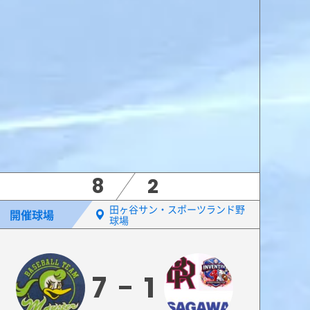
8
2
田ヶ谷サン・スポーツランド野
開催球場
球場
7
1