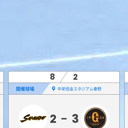
8
2
開催球場
中栄信金スタジアム秦野
2
3